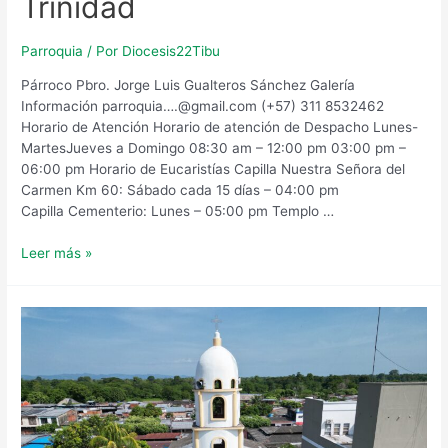
Trinidad
Parroquia
/ Por
Diocesis22Tibu
Párroco Pbro. Jorge Luis Gualteros Sánchez Galería
Información parroquia….@gmail.com (+57) 311 8532462
Horario de Atención​ Horario de atención de Despacho Lunes-
MartesJueves a Domingo 08:30 am – 12:00 pm 03:00 pm –
06:00 pm Horario de Eucaristías Capilla Nuestra Señora del
Carmen Km 60: Sábado cada 15 días – 04:00 pm
Capilla Cementerio: Lunes – 05:00 pm Templo …
Parroquia
Leer más »
La
Santísima
Trinidad