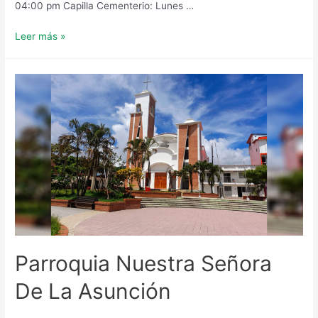
04:00 pm Capilla Cementerio: Lunes …
Parroquia
Leer más »
Santa
María
La
Virgen
Parroquia Nuestra Señora
De La Asunción