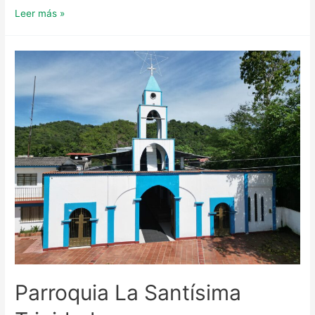
Parroquia
Leer más »
Nuestra
Señora
de
las
Gracias
de
Torcoroma
Parroquia La Santísima