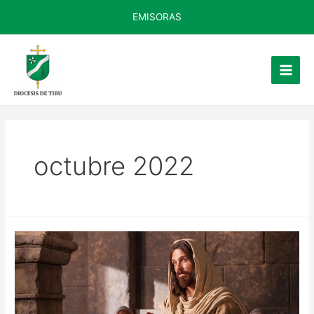
Ir
EMISORAS
al
contenido
Main
Men
octubre 2022