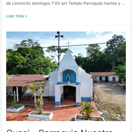
de Limoncito domingos 7:00 am Templo Parroquial martes y …
Parroquia
Leer más »
María
Auxiliadora