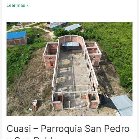
Parroquia
Leer más »
Nuestra
Señora
de
Fátima
Cuasi – Parroquia San Pedro