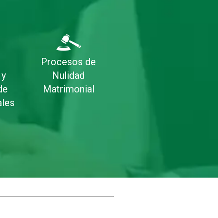
e
Procesos de
 y
Nulidad
de
Matrimonial
ales