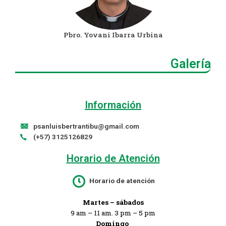
Pbro. Yovani Ibarra Urbina
Galería
Información
psanluisbertrantibu@gmail.com
(+57) 3125126829
Horario de Atención​
Horario de atención
Martes – sábados
9 am – 11 am. 3 pm – 5 pm
Domingo